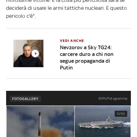
deciderà di usare le armi tattiche nucleari. E questo
pericolo c'è".
VEDI ANCHE
Nevzorov a Sky TG24:
carcere duro a chi non
segue propaganda di
Putin
©IPA/Fotogramma
FOTOGALLERY
1/10