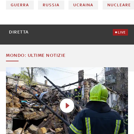
GUERRA
RUSSIA
UCRAINA
NUCLEARE
DIRETTA
LIVE
MONDO: ULTIME NOTIZIE