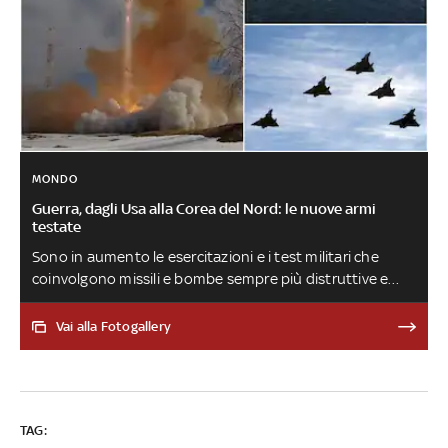
MONDO
Guerra, dagli Usa alla Corea del Nord: le nuove armi
testate
Sono in aumento le esercitazioni e i test militari che
coinvolgono missili e bombe sempre più distruttive e
letali. Dai missili balistici di Kim Jong-un, fino al Sarmat
che dalla Russia è in grado di raggiungere in pochi minuti
Vai alla Fotogallery
le capitali europee: ecco quali sono queste novità
belliche
TAG: