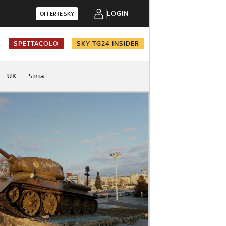
LOGIN
OFFERTE SKY
A
SPETTACOLO
SKY TG24 INSIDER
UK
Siria