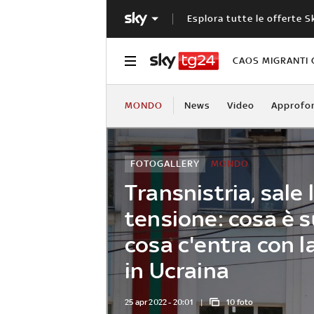
Esplora tutte le offerte S
CAOS MIGRANTI 
MONDO
News
Video
Approfo
FOTOGALLERY
MONDO
Transnistria, sale 
tensione: cosa è 
cosa c'entra con l
in Ucraina
25 apr 2022 - 20:01
10 foto