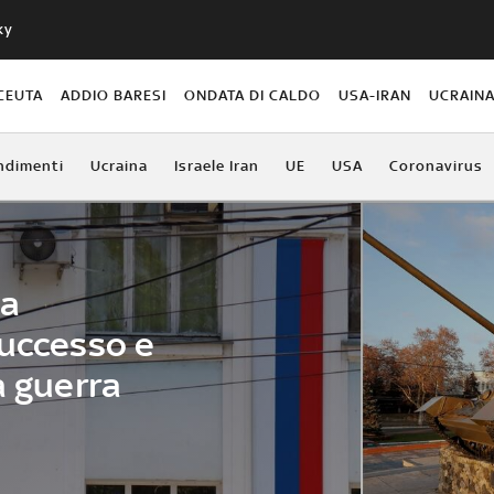
ky
CEUTA
ADDIO BARESI
ONDATA DI CALDO
USA-IRAN
UCRAIN
ndimenti
Ucraina
Israele Iran
UE
USA
Coronavirus
la
successo e
a guerra