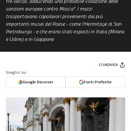
tre veicoli, adducendo una probabile violazione delle
sanzioni europee contro Mosca". I mezzi
trasportavano
capolavori provenienti dai più
importanti musei del Paese - come l'
Hermitage di San
Pietroburgo - e che erano stati esposti in Italia (Milano
e Udine) e in Giappone
CONDIVIDI
Sceglici su:
Google Discover
Fonti Preferite