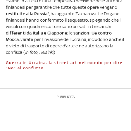
"Siamo in attesa di una tempestiva decisione delle autorità
finlandesi per garantire che tutte queste opere vengano
restituite alla Russia
", ha aggiunto Zakharova. Le Dogane
finlandesi hanno confermato il sequestro, spiegando che i
veicoli con quadri e sculture sono arrivati in tre carichi
differenti da Italia e Giappone
: le
sanzioni Ue contro
Mosca,
varate per l'invasione dell'Ucraina, includono anche il
divieto di trasporto di opere d'arte e ne autorizzano la
confisca (
in foto, Helsink
i)
Guerra in Ucraina, la street art nel mondo per dire
“No” al conflitto
PUBBLICITÀ