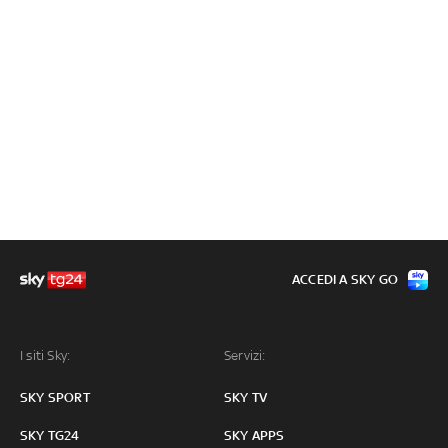
ACCEDI A SKY GO
I siti Sky:
Servizi:
SKY SPORT
SKY TV
SKY TG24
SKY APPS