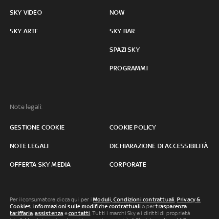
SKY VIDEO
NOW
SKY ARTE
SKY BAR
SPAZI SKY
PROGRAMMI
Note legali:
GESTIONE COOKIE
COOKIE POLICY
NOTE LEGALI
DICHIARAZIONE DI ACCESSIBILITÀ
OFFERTA SKY MEDIA
CORPORATE
Per il consumatore clicca qui per i
Moduli, Condizioni contrattuali
,
Privacy &
Cookies
,
informazioni sulle modifiche contrattuali
o per
trasparenza
tariffaria
,
assistenza
e
contatti
. Tutti i marchi Sky e i diritti di proprietà