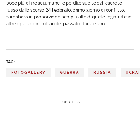
poco più di tre settimane, le perdite subite dall’esercito
russo dallo scorso
24 febbraio
, primo giorno di conflitto,
sarebbero in proporzione ben più alte di quelle registrate in
altre operazioni militari del passato durate anni
TAG:
FOTOGALLERY
GUERRA
RUSSIA
UCRA
PUBBLICITÀ