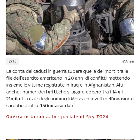
2/13
©Ansa
La conta dei caduti in guerra supera quella dei morti tra le
file dell’esercito americano in 20 anni di conflitti, mettendo
insieme le vittime registrate in Iraq e in Afghanistan. Alti
anche i numeri dei
feriti
, che si aggirerebbero
tra i 14 e i
21mila
. Il totale degli uomini di Mosca coinvolti nell’invasione
sarebbe di oltre
150mila soldati
Guerra in Ucraina, lo speciale di Sky TG24