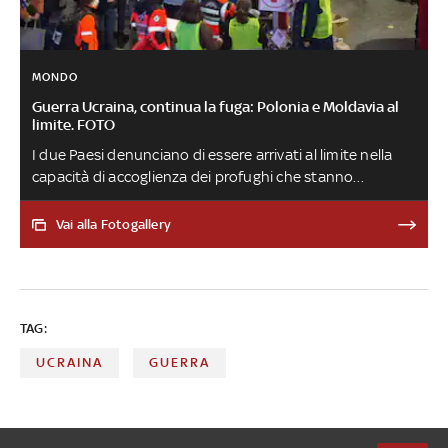
MONDO
Guerra Ucraina, continua la fuga: Polonia e Moldavia al
limite. FOTO
I due Paesi denunciano di essere arrivati al limite nella
capacità di accoglienza dei profughi che stanno
scappando dal conflitto. Quasi 40mila gli arrivi in Italia.
Associazioni: migliaia di bambini profughi a rischio
Vai alla Fotogallery
scomparsa
TAG:
UCRAINA
GUERRA