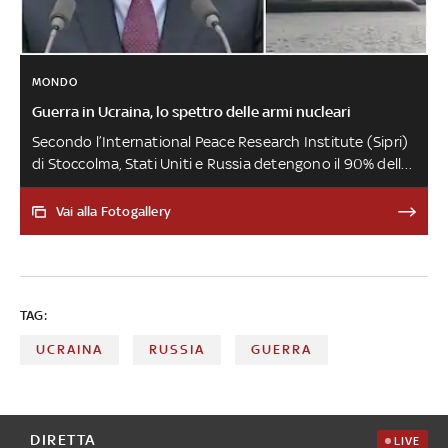
MONDO
Guerra in Ucraina, lo spettro delle armi nucleari
Secondo l’International Peace Research Institute (Sipri)
di Stoccolma, Stati Uniti e Russia detengono il 90% delle
forze nucleari globali. Oltre tremila sono già schierate nei
missili o localizzate in basi militari con forze operative,
Vai alla Fotogallery
pronte per essere utilizzate
TAG:
UCRAINA
RUSSIA
GUERRA
DIRETTA
LIVE