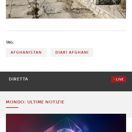
TAG:
AFGHANISTAN
DIARI AFGHANI
DIRETTA
LIVE
MONDO: ULTIME NOTIZIE