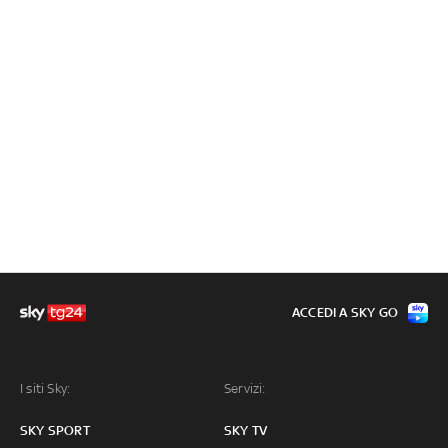
ACCEDI A SKY GO
I siti Sky:
Servizi:
SKY SPORT
SKY TV