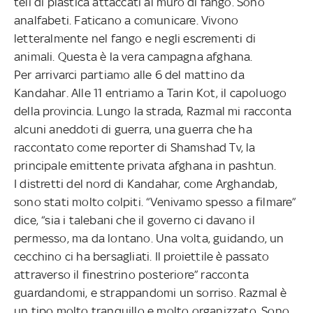
teli di plastica attaccati al muro di fango. Sono
analfabeti. Faticano a comunicare. Vivono
letteralmente nel fango e negli escrementi di
animali. Questa è la vera campagna afghana.
Per arrivarci partiamo alle 6 del mattino da
Kandahar. Alle 11 entriamo a Tarin Kot, il capoluogo
della provincia. Lungo la strada, Razmal mi racconta
alcuni aneddoti di guerra, una guerra che ha
raccontato come reporter di Shamshad Tv, la
principale emittente privata afghana in pashtun.
I distretti del nord di Kandahar, come Arghandab,
sono stati molto colpiti. “Venivamo spesso a filmare”
dice, “sia i talebani che il governo ci davano il
permesso, ma da lontano. Una volta, guidando, un
cecchino ci ha bersagliati. Il proiettile è passato
attraverso il finestrino posteriore” racconta
guardandomi, e strappandomi un sorriso. Razmal è
un tipo molto tranquillo e molto organizzato. Sono