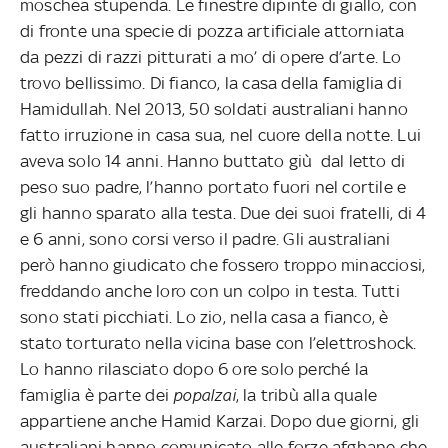
moschea stupenda. Le finestre dipinte di giallo, con
di fronte una specie di pozza artificiale attorniata
da pezzi di razzi pitturati a mo’ di opere d’arte. Lo
trovo bellissimo. Di fianco, la casa della famiglia di
Hamidullah. Nel 2013, 50 soldati australiani hanno
fatto irruzione in casa sua, nel cuore della notte. Lui
aveva solo 14 anni. Hanno buttato giù dal letto di
peso suo padre, l’hanno portato fuori nel cortile e
gli hanno sparato alla testa. Due dei suoi fratelli, di 4
e 6 anni, sono corsi verso il padre. Gli australiani
però hanno giudicato che fossero troppo minacciosi,
freddando anche loro con un colpo in testa. Tutti
sono stati picchiati. Lo zio, nella casa a fianco, è
stato torturato nella vicina base con l’elettroshock.
Lo hanno rilasciato dopo 6 ore solo perché la
famiglia è parte dei
popalzai
, la tribù alla quale
appartiene anche Hamid Karzai. Dopo due giorni, gli
australiani hanno comunicato alle forze afghane che