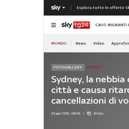
Esplora tutte le offerte S
CAOS MIGRANTI 
MONDO
News
Video
Approfo
FOTOGALLERY
MONDO
Sydney, la nebbia 
città e causa ritar
cancellazioni di vo
03 apr 2019 - 09:56
8 foto