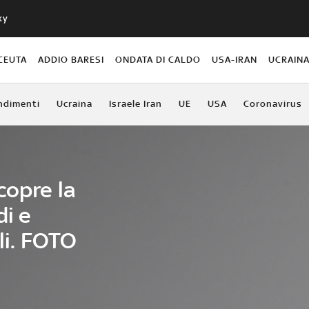
ky
CEUTA
ADDIO BARESI
ONDATA DI CALDO
USA-IRAN
UCRAIN
ndimenti
Ucraina
Israele Iran
UE
USA
Coronavirus
copre la
di e
li. FOTO