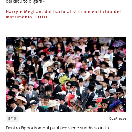
del circuito di gara -
Harry e Meghan, dal bacio al sì i momenti clou del
matrimonio. FOTO
9/10
©LaPresse
Dentro l'ippodromo, il pubblico viene suddiviso in tre