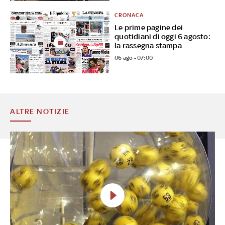
CRONACA
Le prime pagine dei
quotidiani di oggi 6 agosto:
la rassegna stampa
06 ago - 07:00
ALTRE NOTIZIE