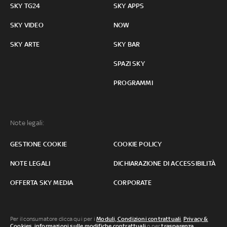
SKY TG24
SKY APPS
SKY VIDEO
NOW
SKY ARTE
SKY BAR
SPAZI SKY
PROGRAMMI
Note legali:
GESTIONE COOKIE
COOKIE POLICY
NOTE LEGALI
DICHIARAZIONE DI ACCESSIBILITÀ
OFFERTA SKY MEDIA
CORPORATE
Per il consumatore clicca qui per i
Moduli, Condizioni contrattuali
,
Privacy &
Cookies
,
informazioni sulle modifiche contrattuali
o per
trasparenza