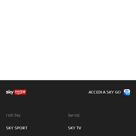
ACCEDI A SKY GO
I siti Sky:
Servizi:
SKY SPORT
SKY TV