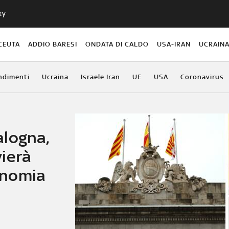
ky
CEUTA
ADDIO BARESI
ONDATA DI CALDO
USA-IRAN
UCRAIN
ndimenti
Ucraina
Israele Iran
UE
USA
Coronavirus
alogna,
ierà
onomia