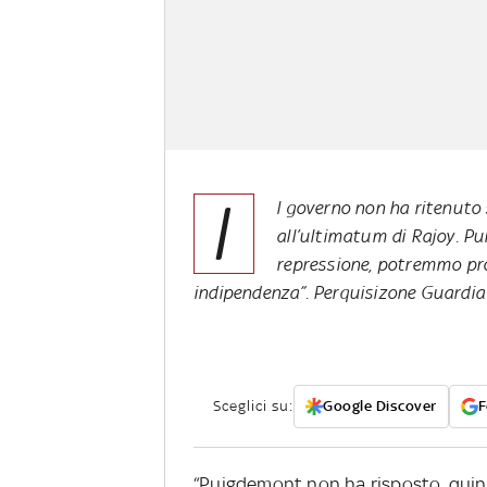
I
l governo non ha ritenuto 
all’ultimatum di Rajoy. Pu
repressione, potremmo pro
indipendenza”. Perquisizone Guardia 
Sceglici su:
Google Discover
F
“Puigdemont non ha risposto, quind