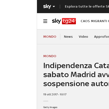
Esplora tutte le offerte S
CAOS MIGRANTI 
MONDO
News
Video
Approfo
MONDO
Indipendenza Cat
sabato Madrid avv
sospensione aut
19 ott 2017 - 10:17
Getty Images