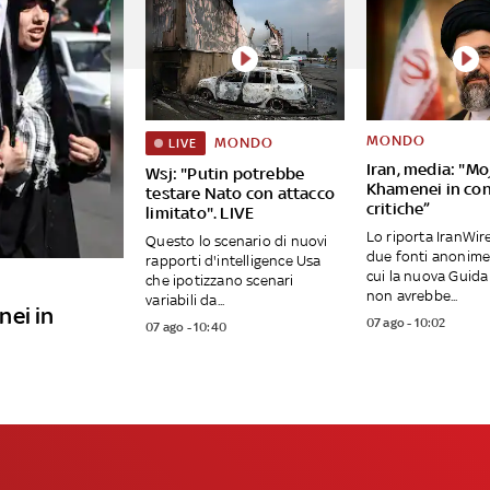
MONDO
MONDO
LIVE
Iran, media: "Mo
Wsj: "Putin potrebbe
Khamenei in con
testare Nato con attacco
critiche”
limitato". LIVE
Lo riporta IranWir
Questo lo scenario di nuovi
due fonti anonime
rapporti d'intelligence Usa
cui la nuova Guid
che ipotizzano scenari
non avrebbe...
variabili da...
nei in
07 ago - 10:02
07 ago - 10:40