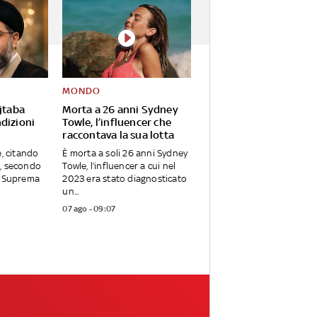
MONDO
jtaba
Morta a 26 anni Sydney
dizioni
Towle, l’influencer che
raccontava la sua lotta
e, citando
È morta a soli 26 anni Sydney
, secondo
Towle, l’influencer a cui nel
a Suprema
2023 era stato diagnosticato
un...
07 ago - 09:07