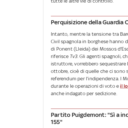
tutte le altre vie di controllo.
Perquisizione della Guardia C
Intanto, mentre la tensione tra Bar
Civil spagnola in borghese hanno d
di Ponent (Lleida) dei Mossos d'Es
riferisce
Tv3
. Gli agenti spagnoli, 
istruttore, vorrebbero sequestrare l
ottobre, cioè di quelle che ci sono 
referendum per l’indipendenza. I Mo
durante le operazioni di voto e
il 
anche indagato per sedizione.
Partito Puigdemont: "Sì a in
155"