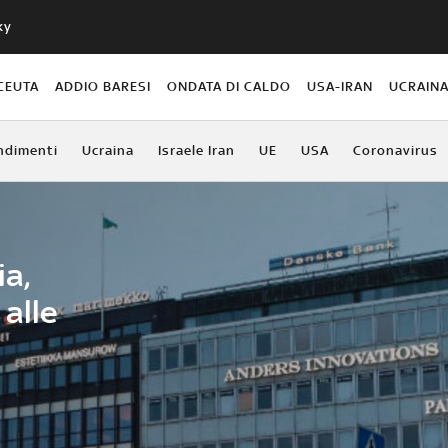
ky
CEUTA
ADDIO BARESI
ONDATA DI CALDO
USA-IRAN
UCRAIN
ndimenti
Ucraina
Israele Iran
UE
USA
Coronavirus
ia,
 alle