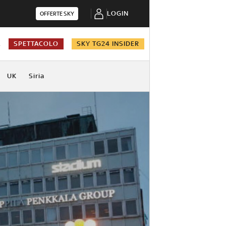
LOGIN
OFFERTE SKY
A
SPETTACOLO
SKY TG24 INSIDER
UK
Siria