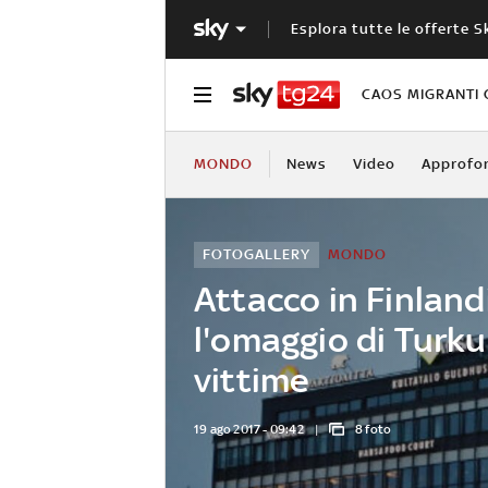
Esplora tutte le offerte S
CAOS MIGRANTI 
MONDO
News
Video
Approfo
FOTOGALLERY
MONDO
Attacco in Finland
l'omaggio di Turku
vittime
19 ago 2017 - 09:42
8 foto