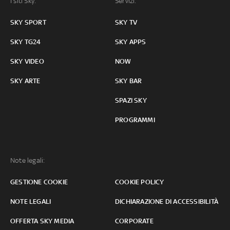
I siti Sky:
Servizi:
SKY SPORT
SKY TV
SKY TG24
SKY APPS
SKY VIDEO
NOW
SKY ARTE
SKY BAR
SPAZI SKY
PROGRAMMI
Note legali:
GESTIONE COOKIE
COOKIE POLICY
NOTE LEGALI
DICHIARAZIONE DI ACCESSIBILITÀ
OFFERTA SKY MEDIA
CORPORATE