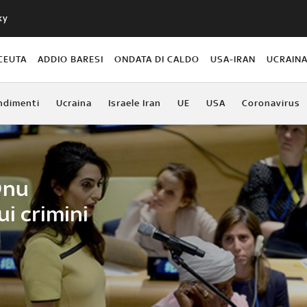
ky
CEUTA
ADDIO BARESI
ONDATA DI CALDO
USA-IRAN
UCRAIN
ndimenti
Ucraina
Israele Iran
UE
USA
Coronavirus
Onu
ui crimini