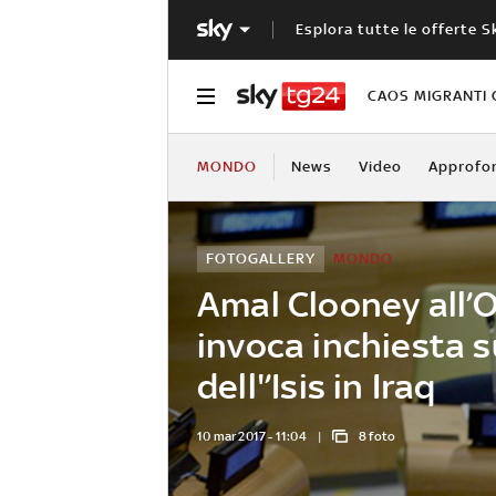
Esplora tutte le offerte S
CAOS MIGRANTI 
MONDO
News
Video
Approfo
FOTOGALLERY
MONDO
Amal Clooney all’
invoca inchiesta s
dell'’Isis in Iraq
10 mar 2017 - 11:04
8 foto