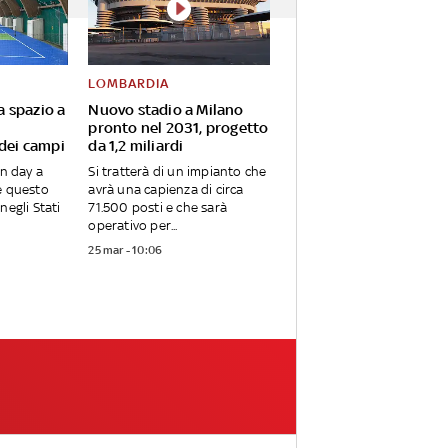
LOMBARDIA
va spazio a
Nuovo stadio a Milano
pronto nel 2031, progetto
 dei campi
da 1,2 miliardi
en day a
Si tratterà di un impianto che
e questo
avrà una capienza di circa
negli Stati
71.500 posti e che sarà
operativo per...
25 mar - 10:06