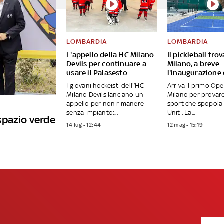
LOMBARDIA
LOMBARDIA
L'appello della HC Milano
Il pickleball tro
Devils per continuare a
Milano, a breve
usare il Palasesto
l'inaugurazione
I giovani hockeisti dell'’HC
Arriva il primo Op
Milano Devils lanciano un
Milano per provar
appello per non rimanere
sport che spopola 
senza impianto:...
Uniti. La...
spazio verde
14 lug - 12:44
12 mag - 15:19