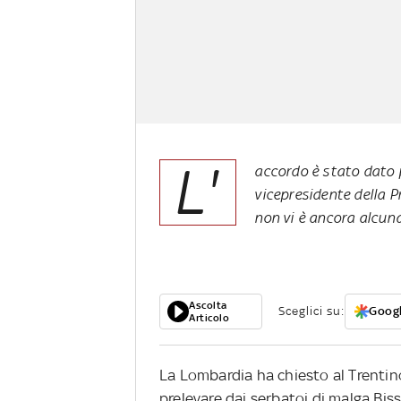
L'
accordo è stato dato p
vicepresidente della P
non vi è ancora alcuna
Ascolta
Sceglici su:
Googl
Articolo
La Lombardia ha chiesto al Trentino
prelevare dai serbatoi di malga Biss