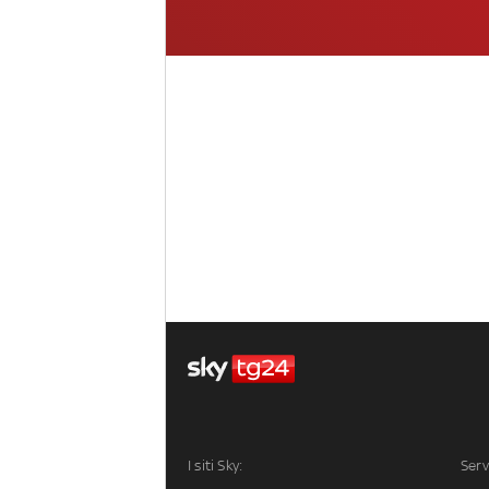
I siti Sky:
Serv