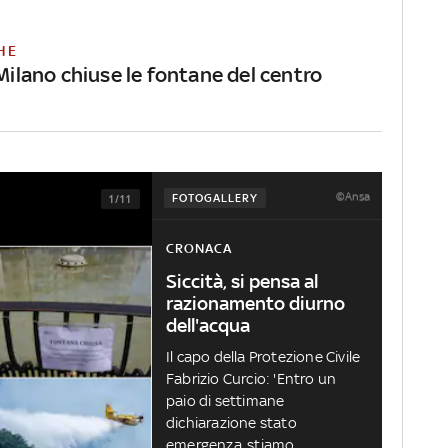
HE
 Milano chiuse le fontane del centro
©Ansa
FOTOGALLERY
1/11
CRONACA
Siccità, si pensa al
razionamento diurno
dell'acqua
Il capo della Protezione Civile
Fabrizio Curcio: 'Entro un
paio di settimane
dichiarazione stato
emergenza, stiamo