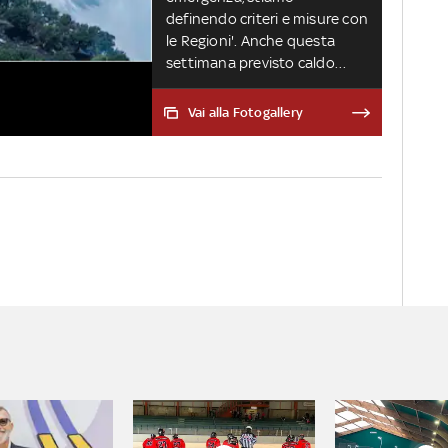
definendo criteri e misure con
le Regioni'. Anche questa
settimana previsto caldo
record. Nove incendi in un
solo giorno a Roma
Vai alla Fotogallery