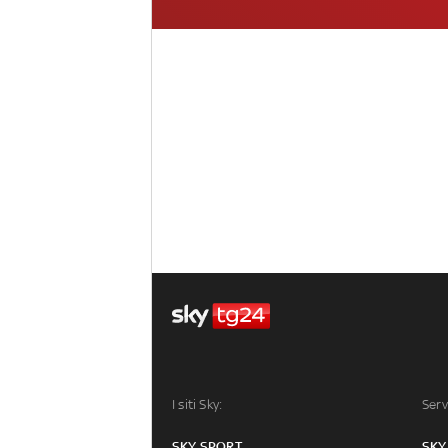
I siti Sky:
Serv
SKY SPORT
SKY