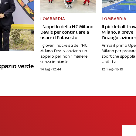
LOMBARDIA
LOMBARDIA
L'appello della HC Milano
Il pickleball tro
Devils per continuare a
Milano, a breve
usare il Palasesto
l'inaugurazione
I giovani hockeisti dell'’HC
Arriva il primo Op
Milano Devils lanciano un
Milano per provar
appello per non rimanere
sport che spopola 
senza impianto:...
Uniti. La...
spazio verde
14 lug - 12:44
12 mag - 15:19