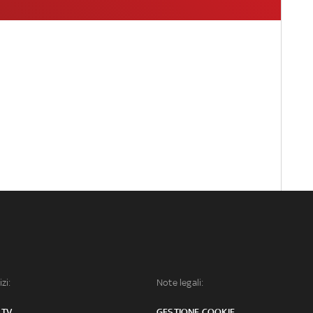
izi:
Note legali:
 TV
GESTIONE COOKIE