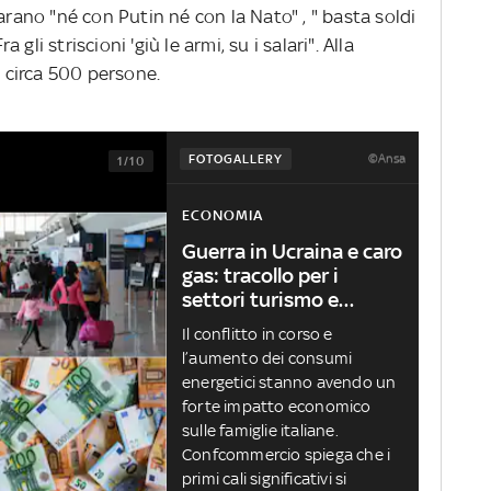
arano "né con Putin né con la Nato" , " basta soldi
a gli striscioni 'giù le armi, su i salari". Alla
circa 500 persone.
©Ansa
FOTOGALLERY
1/10
ECONOMIA
Guerra in Ucraina e caro
gas: tracollo per i
settori turismo e
cultura
Il conflitto in corso e
l’aumento dei consumi
energetici stanno avendo un
forte impatto economico
sulle famiglie italiane.
Confcommercio spiega che i
primi cali significativi si