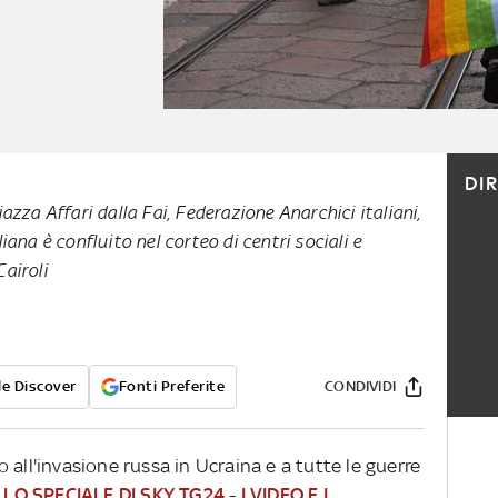
DI
iazza Affari dalla Fai, Federazione Anarchici italiani,
iana è confluito nel corteo di centri sociali e
airoli
e Discover
Fonti Preferite
CONDIVIDI
 all'invasione russa in Ucraina e a tutte le guerre
-
LO SPECIALE DI SKY TG24
-
I VIDEO E I