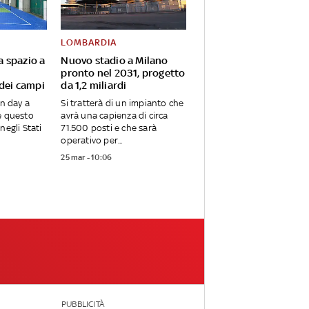
LOMBARDIA
va spazio a
Nuovo stadio a Milano
pronto nel 2031, progetto
 dei campi
da 1,2 miliardi
en day a
Si tratterà di un impianto che
e questo
avrà una capienza di circa
negli Stati
71.500 posti e che sarà
operativo per...
25 mar - 10:06
PUBBLICITÀ