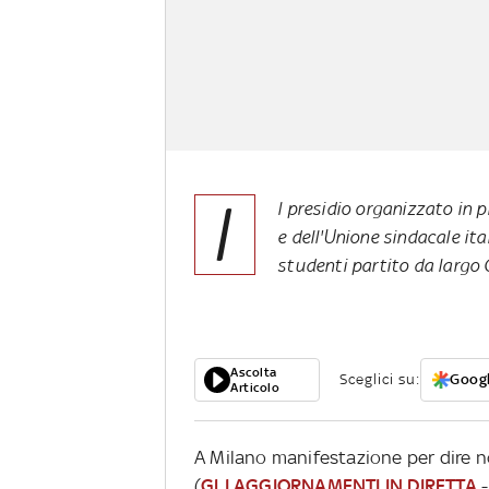
I
l presidio organizzato in p
e dell'Unione sindacale ital
studenti partito da largo C
Ascolta
Sceglici su:
Googl
Articolo
A Milano manifestazione per dire no
(
GLI AGGIORNAMENTI IN DIRETTA