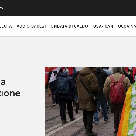
ky
CEUTA
ADDIO BARESI
ONDATA DI CALDO
USA-IRAN
UCRAIN
 a
zione