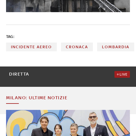
TAG:
INCIDENTE AEREO
CRONACA
LOMBARDIA
DIRETTA
LIVE
MILANO: ULTIME NOTIZIE