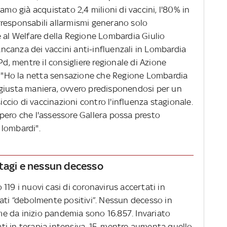
amo già acquistato 2,4 milioni di vaccini, l'80% in
 irresponsabili allarmismi generano solo
e al Welfare della Regione Lombardia Giulio
mancanza dei vaccini anti-influenzali in Lombardia
Pd, mentre il consigliere regionale di Azione
o: "Ho la netta sensazione che Regione Lombardia
 giusta maniera, ovvero predisponendosi per un
cio di vaccinazioni contro l'influenza stagionale.
pero che l'assessore Gallera possa presto
i lombardi".
ntagi e nessun decesso
119 i nuovi casi di coronavirus accertati in
tati “debolmente positivi”. Nessun decesso in
ime da inizio pandemia sono 16.857. Invariato
rati in terapia intensiva, 15, mentre aumenta quello