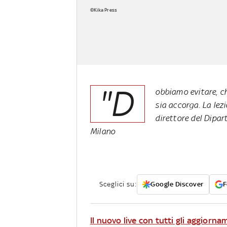
©Kika Press
"D
obbiamo evitare, che
sia accorga. La lez
direttore del Dipar
Milano
Sceglici su:
Google Discover
F
Il nuovo live con tutti gli aggiorna