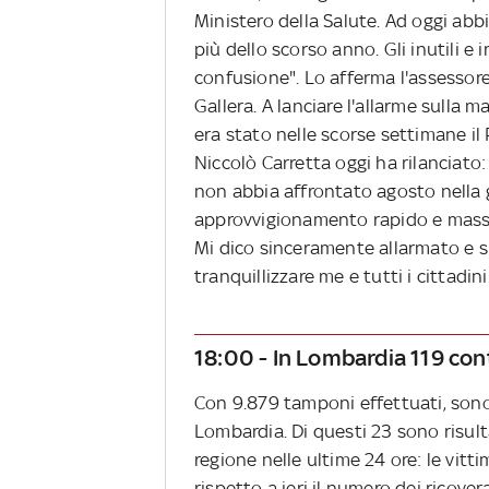
Ministero della Salute. Ad oggi abbi
più dello scorso anno. Gli inutili e
confusione". Lo afferma l'assessor
Gallera. A lanciare l'allarme sulla 
era stato nelle scorse settimane il 
Niccolò Carretta oggi ha rilanciat
non abbia affrontato agosto nella
approvvigionamento rapido e massic
Mi dico sinceramente allarmato e s
tranquillizzare me e tutti i cittadin
18:00 - In Lombardia 119 co
Con 9.879 tamponi effettuati, sono 
Lombardia. Di questi 23 sono risul
regione nelle ultime 24 ore: le vitt
rispetto a ieri il numero dei ricove