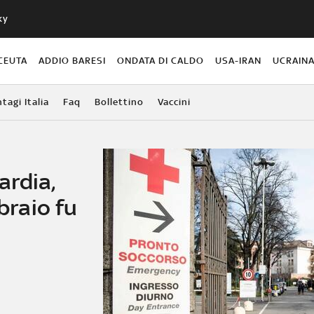
ky
CEUTA
ADDIO BARESI
ONDATA DI CALDO
USA-IRAN
UCRAIN
agi Italia
Faq
Bollettino
Vaccini
rdia,
bbraio fu