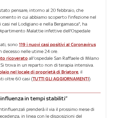
 stato pensare, intorno al 20 febbraio, che
omento in cui abbiamo scoperto l'infezione nel
di casi nel Lodigiano e nella Bergamasca", ha
Dipartimento Malattie infettive dell'Ospedale
uati, sono
119 i nuovi casi positivi al Coronavirus
n decesso nelle utime 24 ore.
ato ricoverato
all'ospedale San Raffaele di Milano
Si trova in un reparto non di terapia intensiva.
olaio nel locale di proprietà di Briatore
, il
ti oltre 60 casi (
TUTTI GLI AGGIORNAMENTI
).
-influenza in tempi stabiliti”
tinfluenzali prenderà il via il prossimo mese di
cedenza, in linea con le disposizioni del