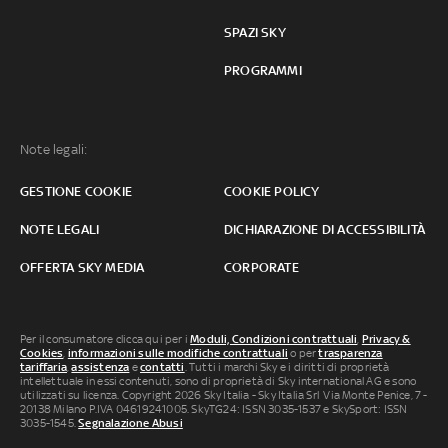
SPAZI SKY
PROGRAMMI
Note legali:
GESTIONE COOKIE
COOKIE POLICY
NOTE LEGALI
DICHIARAZIONE DI ACCESSIBILITÀ
OFFERTA SKY MEDIA
CORPORATE
Per il consumatore clicca qui per i
Moduli, Condizioni contrattuali
,
Privacy &
Cookies
,
informazioni sulle modifiche contrattuali
o per
trasparenza
tariffaria
,
assistenza
e
contatti
. Tutti i marchi Sky e i diritti di proprietà
intellettuale in essi contenuti, sono di proprietà di Sky international AG e sono
utilizzati su licenza. Copyright 2026 Sky Italia - Sky Italia Srl Via Monte Penice, 7 -
20138 Milano P.IVA 04619241005. SkyTG24: ISSN 3035-1537 e SkySport: ISSN
3035-1545.
Segnalazione Abusi