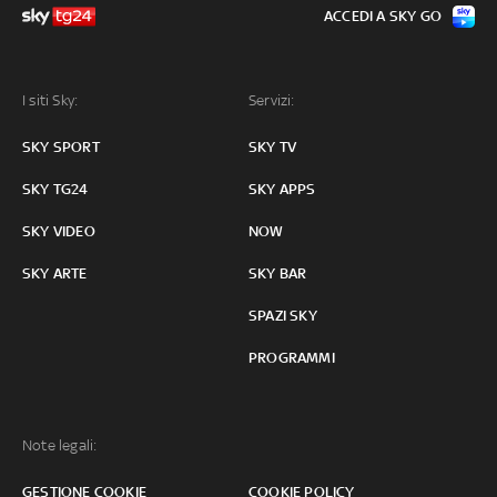
ACCEDI A SKY GO
I siti Sky:
Servizi:
SKY SPORT
SKY TV
SKY TG24
SKY APPS
SKY VIDEO
NOW
SKY ARTE
SKY BAR
SPAZI SKY
PROGRAMMI
Note legali:
GESTIONE COOKIE
COOKIE POLICY