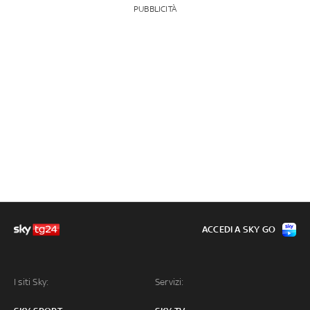
PUBBLICITÀ
ACCEDI A SKY GO
I siti Sky:
Servizi: