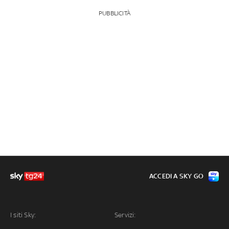
PUBBLICITÀ
ACCEDI A SKY GO
I siti Sky:
Servizi: