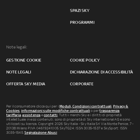
SPAZI SKY
PROGRAMMI
Note legali:
GESTIONE COOKIE
COOKIE POLICY
NOTE LEGALI
DICHIARAZIONE DI ACCESSIBILITÀ
OFFERTA SKY MEDIA
CORPORATE
Per il consumatore clicca qui per i
Moduli, Condizioni contrattuali
,
Privacy &
Cookies
,
informazioni sulle modifiche contrattuali
o per
trasparenza
tariffaria
,
assistenza
e
contatti
. Tutti i marchi Sky e i diritti di proprietà
intellettuale in essi contenuti, sono di proprietà di Sky international AG e sono
utilizzati su licenza. Copyright 2026 Sky Italia - Sky Italia Srl Via Monte Penice, 7 -
20138 Milano P.IVA 04619241005. SkyTG24: ISSN 3035-1537 e SkySport: ISSN
3035-1545.
Segnalazione Abusi