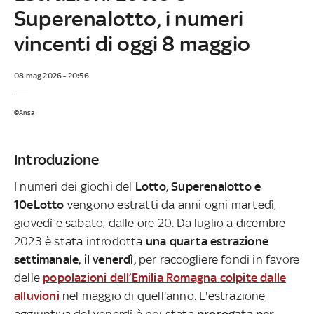
Superenalotto, i numeri
vincenti di oggi 8 maggio
08 mag 2026 - 20:56
©Ansa
Introduzione
I numeri dei giochi del
Lotto, Superenalotto e
10eLotto
vengono estratti da anni ogni martedì,
giovedì e sabato, dalle ore 20. Da luglio a dicembre
2023 è stata introdotta
una quarta estrazione
settimanale, il venerdì,
per raccogliere fondi in favore
delle
popolazioni dell’Emilia Romagna colpite dalle
alluvioni
nel maggio di quell'anno. L'estrazione
aggiuntiva del venerdì è poi stata
prorogata per