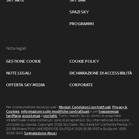
SKY ARTE
SKY BAR
SPAZI SKY
PROGRAMMI
Note legali:
GESTIONE COOKIE
COOKIE POLICY
NOTE LEGALI
DICHIARAZIONE DI ACCESSIBILITÀ
OFFERTA SKY MEDIA
CORPORATE
Per il consumatore clicca qui per i
Moduli, Condizioni contrattuali
,
Privacy &
Cookies
,
informazioni sulle modifiche contrattuali
o per
trasparenza
tariffaria
,
assistenza
e
contatti
. Tutti i marchi Sky e i diritti di proprietà
intellettuale in essi contenuti, sono di proprietà di Sky international AG e sono
utilizzati su licenza. Copyright 2026 Sky Italia - Sky Italia Srl Via Monte Penice, 7 -
20138 Milano P.IVA 04619241005. SkyTG24: ISSN 3035-1537 e SkySport: ISSN
3035-1545.
Segnalazione Abusi