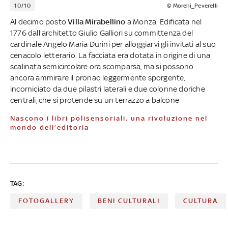
10/10
© Morelli_Peverelli
Al decimo posto
Villa Mirabellino
a Monza. Edificata nel
1776 dall'architetto Giulio Galliori su committenza del
cardinale Angelo Maria Durini per alloggiarvi gli invitati al suo
cenacolo letterario. La facciata era dotata in origine di una
scalinata semicircolare ora scomparsa, ma si possono
ancora ammirare il pronao leggermente sporgente,
incorniciato da due pilastri laterali e due colonne doriche
centrali, che si protende su un terrazzo a balcone
Nascono i libri polisensoriali, una rivoluzione nel
mondo dell’editoria
TAG:
FOTOGALLERY
BENI CULTURALI
CULTURA