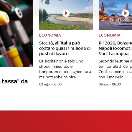
ECONOMIA
ECONOMIA
Siccità, all’Italia può
Pil 2026, Bolzan
costare quasi 1 milione di
Napoli locomoti
posti di lavoro
Sud. La mappa
La siccità non è solo uno
Secondo le stime d
shock immediato e
territoriale di Cer 
temporaneo per l'agricoltura,
Confesercenti - el
ma potrebbe colpire...
con il modello...
a tassa” da
09 ago - 06:30
09 ago - 06:30