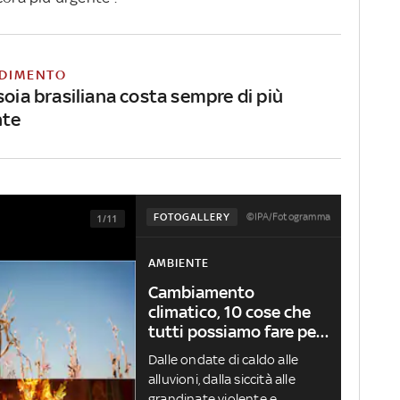
DIMENTO
soia brasiliana costa sempre di più
nte
©IPA/Fotogramma
FOTOGALLERY
1/11
AMBIENTE
Cambiamento
climatico, 10 cose che
tutti possiamo fare per
limitarlo
Dalle ondate di caldo alle
alluvioni, dalla siccità alle
grandinate violente e