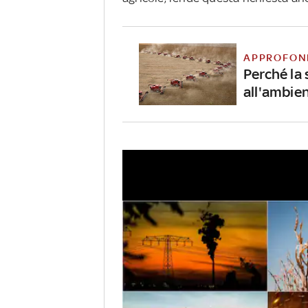
APPROFON
Perché la 
all'ambie