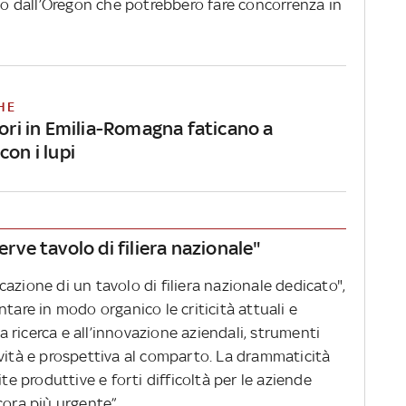
e o dall’Oregon che potrebbero fare concorrenza in
HE
tori in Emilia-Romagna faticano a
con i lupi
erve tavolo di filiera nazionale"
azione di un tavolo di filiera nazionale dedicato",
tare in modo organico le criticità attuali e
la ricerca e all’innovazione aziendali, strumenti
ività e prospettiva al comparto. La drammaticità
ite produttive e forti difficoltà per le aziende
cora più urgente”.