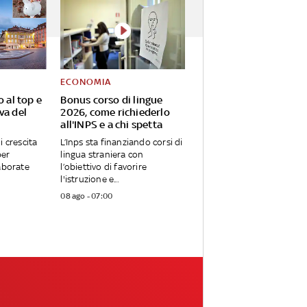
ECONOMIA
o al top e
Bonus corso di lingue
va del
2026, come richiederlo
all'INPS e a chi spetta
i crescita
L’Inps sta finanziando corsi di
per
lingua straniera con
aborate
l’obiettivo di favorire
l'istruzione e...
08 ago - 07:00