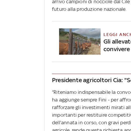
arrivo campioni di nocciole dal Cil
futuro alla produzione nazionale.
LEGGI ANC
Gli alleva
convivere 
Presidente agricoltori Cia: "S
“Riteniamo indispensabile la convoc
ha aggiunge sempre Fini - per affron
rafforzare gli investimenti mirati al
importanti per restituire competit
dell’annata in corso, con gravi perd
agricole, rende questa richiesta an