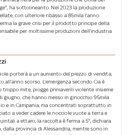
ge", ha sottolineanto. Nel 2023 la produzione
llate, con ulteriore ribasso a 85mila l’anno
rma la grave crisi per il prodotto principe della
pensabile per moltissime produzioni dell’industria
zzi
cciole porterà a un aumento del prezzo di vendita,
o all’anno scorso. L’emergenza secondo Cia è
no troppo mite, piogge primaverili violente insieme
à di giugno, che hanno messo in ginocchio 95mila
Lazio e in Campania, ma concentrati soprattutto in
iato a veder cadere le nocciole vuote a terra e
intali a ettaro, la raccolta è ferma a 5", dichiara
, dalla provincia di Alessandria, mentre sono in