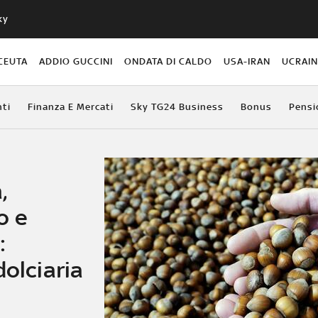
ky
CEUTA
ADDIO GUCCINI
ONDATA DI CALDO
USA-IRAN
UCRAI
ti
Finanza E Mercati
Sky TG24 Business
Bonus
Pensi
,
o e
:
dolciaria