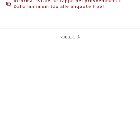
Riforma fiscale, le tappe dei provvedimenti.
Dalla minimum tax alle aliquote Irpef
PUBBLICITÀ