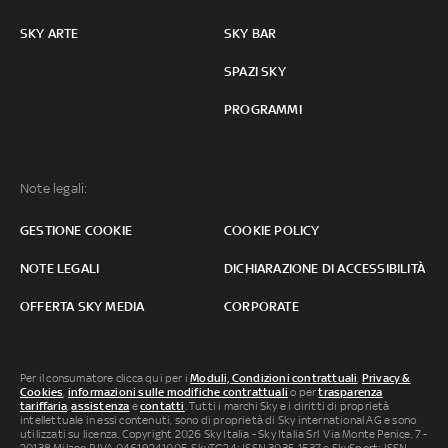
SKY ARTE
SKY BAR
SPAZI SKY
PROGRAMMI
Note legali:
GESTIONE COOKIE
COOKIE POLICY
NOTE LEGALI
DICHIARAZIONE DI ACCESSIBILITÀ
OFFERTA SKY MEDIA
CORPORATE
Per il consumatore clicca qui per i
Moduli, Condizioni contrattuali
,
Privacy &
Cookies
,
informazioni sulle modifiche contrattuali
o per
trasparenza
tariffaria
,
assistenza
e
contatti
. Tutti i marchi Sky e i diritti di proprietà
intellettuale in essi contenuti, sono di proprietà di Sky international AG e sono
utilizzati su licenza. Copyright 2026 Sky Italia - Sky Italia Srl Via Monte Penice, 7 -
20138 Milano P.IVA 04619241005. SkyTG24: ISSN 3035-1537 e SkySport: ISSN