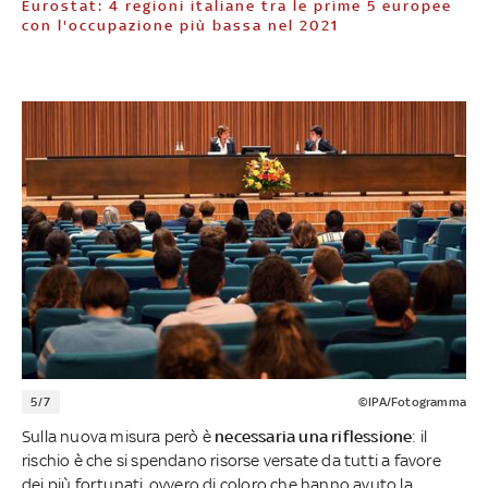
Eurostat: 4 regioni italiane tra le prime 5 europee
con l'occupazione più bassa nel 2021
5/7
©IPA/Fotogramma
Sulla nuova misura però è
necessaria una riflessione
: il
rischio è che si spendano risorse versate da tutti a favore
dei più fortunati, ovvero di coloro che hanno avuto la