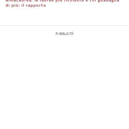
AlmaLaurea, le lauree più richieste e chi guadagna
di più: il rapporto
PUBBLICITÀ