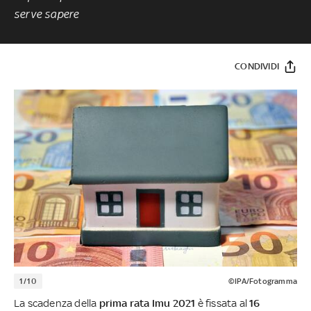
serve sapere
CONDIVIDI
1/10
©IPA/Fotogramma
La scadenza della
prima rata Imu 2021
è fissata al
16