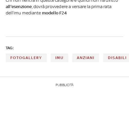
Chi non rientra in queste categorie e quindi non ha diritto
all’esenzione
, dovrà provvedere a versare la prima rata
dell’Imu mediante
modello F24
TAG:
FOTOGALLERY
IMU
ANZIANI
DISABILI
PUBBLICITÀ