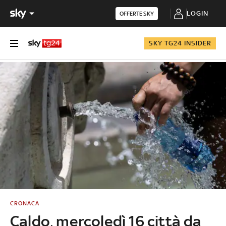
LOGIN
OFFERTE SKY
SKY TG24 INSIDER
CRONACA
Caldo, mercoledì 16 città da