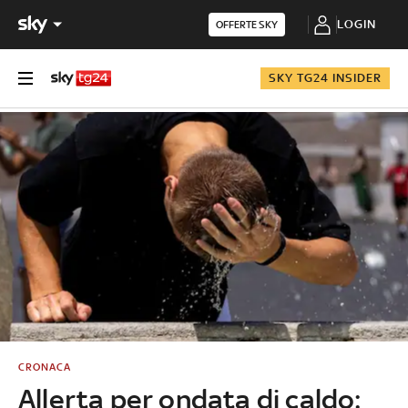
LOGIN
OFFERTE SKY
SKY TG24 INSIDER
CRONACA
Allerta per ondata di caldo: