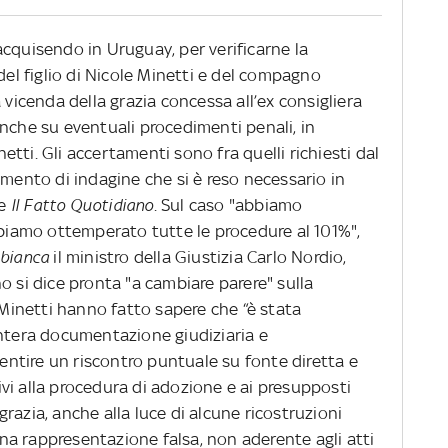
cquisendo in Uruguay, per verificarne la
del figlio di Nicole Minetti e del compagno
 vicenda della grazia concessa all’ex consigliera
nche su eventuali procedimenti penali, in
inetti. Gli accertamenti sono fra quelli richiesti dal
emento di indagine che si è reso necessario in
de
Il Fatto Quotidiano
. Sul caso "abbiamo
iamo ottemperato tutte le procedure al 101%",
bianca
il ministro della Giustizia Carlo Nordio,
o si dice pronta "a cambiare parere" sulla
e Minetti hanno fatto sapere che “è stata
intera documentazione giudiziaria e
sentire un riscontro puntuale su fonte diretta e
ativi alla procedura di adozione e ai presupposti
razia, anche alla luce di alcune ricostruzioni
a rappresentazione falsa, non aderente agli atti