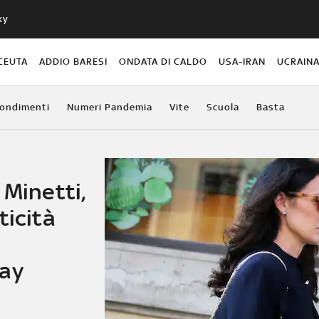
ky
CEUTA
ADDIO BARESI
ONDATA DI CALDO
USA-IRAN
UCRAIN
ondimenti
Numeri Pandemia
Vite
Scuola
Basta
 Minetti,
ticità
uay