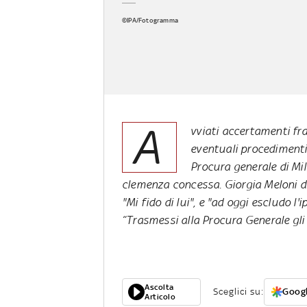
©IPA/Fotogramma
A
vviati accertamenti fr
eventuali procedimenti 
Procura generale di Mil
clemenza concessa. Giorgia Meloni di
"Mi fido di lui", e "ad oggi escludo l'
“Trasmessi alla Procura Generale gli 
Ascolta
Sceglici su:
Googl
Articolo