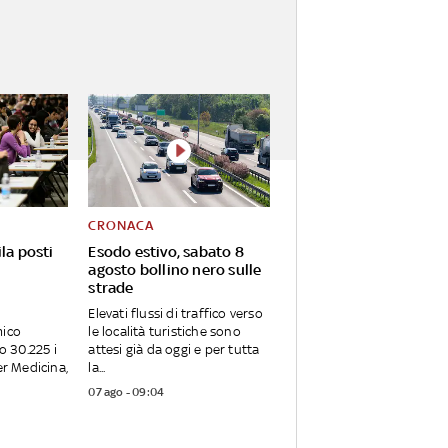
CRONACA
la posti
Esodo estivo, sabato 8
agosto bollino nero sulle
strade
Elevati flussi di traffico verso
mico
le località turistiche sono
 30.225 i
attesi già da oggi e per tutta
er Medicina,
la...
07 ago - 09:04