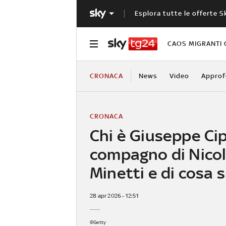
Esplora tutte le offerte S
CAOS MIGRANTI 
CRONACA
News
Video
Approf
CRONACA
Chi è Giuseppe Cipr
compagno di Nico
Minetti e di cosa 
28 apr 2026 - 12:51
©Getty