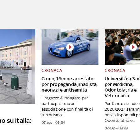
CRONACA
CRONACA
Como, 16enne arrestato
Università: +3mi
per propaganda jihadista,
per Medicina,
neonazi e antisemita
Odontoiatria e
Veterinaria
Il ragazzo è indagato per
partecipazione ad
Per l’anno accade
associazione con finalità di
2026/2027 saranno
terrorismo...
posti disponibili p
o su Italia:
Odontoiatria e...
07 ago - 09:34
07 ago - 09:29