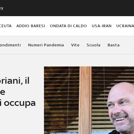
ky
CEUTA
ADDIO BARESI
ONDATA DI CALDO
USA-IRAN
UCRAIN
ondimenti
Numeri Pandemia
Vite
Scuola
Basta
iani, il
le
si occupa