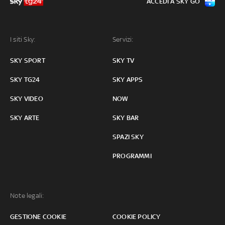
ACCEDI A SKY GO
I siti Sky:
Servizi:
SKY SPORT
SKY TV
SKY TG24
SKY APPS
SKY VIDEO
NOW
SKY ARTE
SKY BAR
SPAZI SKY
PROGRAMMI
Note legali:
GESTIONE COOKIE
COOKIE POLICY