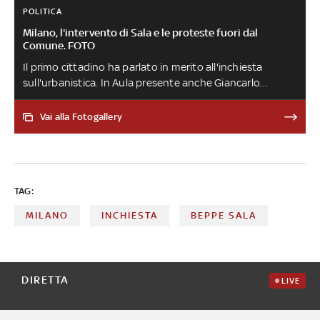
POLITICA
Milano, l'intervento di Sala e le proteste fuori dal
Comune. FOTO
Il primo cittadino ha parlato in merito all'inchiesta
sull'urbanistica. In Aula presente anche Giancarlo
Tancredi che ha annunciato le dimissioni da Assessore
alla Rigenerazione Urbana. Cartelli di protesta dei
Vai alla Fotogallery
consiglieri di centro-destra. Presidio con decine di
manifestanti in piazza della Scala per chiedere le
dimissioni della giunta.
TAG:
MILANO
INCHIESTA
BEPPE SALA
DIRETTA
LIVE