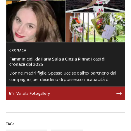
CRONACA
Femminicidi, da Ilaria Sula a Cinzia Pinna: i casi di
cronaca del 2025
Donne, madri, figlie. Spesso uccise dall'ex partner o dal
compagno, per desiderio di possesso, incapacità di
accettare una separazione o comunque motivi correlati
al solo fatto di essere donna. Vicende di violenza che
Vai alla Fotogallery
continuano a occupare le pagine di cronaca. Dietro ai
numeri dei femminicidi ci sono volti, storie, vite distrutte:
ecco chi erano alcune delle vittime
TAG: