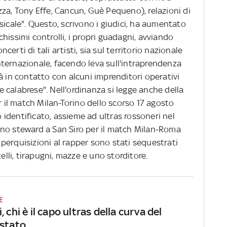
Lazza, Tony Effe, Cancun, Guè Pequeno), relazioni di
sicale". Questo, scrivono i giudici, ha aumentato
hissimi controlli, i propri guadagni, avviando
oncerti di tali artisti, sia sul territorio nazionale
 internazionale, facendo leva sull'intraprendenza
à in contatto con alcuni imprenditori operativi
ne calabrese". Nell'ordinanza si legge anche della
r il match Milan-Torino dello scorso 17 agosto
to identificato, assieme ad ultras rossoneri nel
no steward a San Siro per il match Milan-Roma
le perquisizioni al rapper sono stati sequestrati
elli, tirapugni, mazze e uno storditore.
E
, chi è il capo ultras della curva del
estato