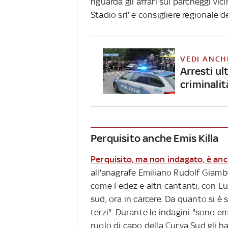
riguarda gli affari sui parcheggi vic
Stadio srl' e consigliere regionale 
VEDI ANCH
Arresti ul
criminali
Perquisito anche Emis Killa
Perquisito, ma non indagato, è anc
all'anagrafe Emiliano Rudolf Giambell
come Fedez e altri cantanti, con Lu
sud, ora in carcere. Da quanto si è
terzi". Durante le indagini "sono em
ruolo di capo della Curva Sud gli h