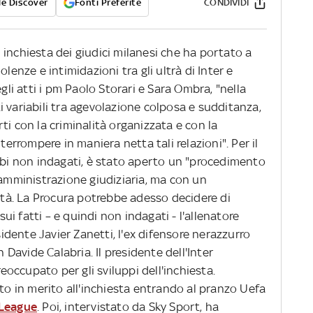
e Discover
Fonti Preferite
CONDIVIDI
inchiesta dei giudici milanesi che ha portato a
violenze e intimidazioni tra gli ultrà di Inter e
egli atti i pm Paolo Storari e Sara Ombra, "nella
 variabili tra agevolazione colposa e sudditanza,
ti con la criminalità organizzata e con la
terrompere in maniera netta tali relazioni". Per il
ambi non indagati, è stato aperto un "procedimento
 amministrazione giudiziaria, ma con un
ietà. La Procura potrebbe adesso decidere di
i fatti – e quindi non indagati - l'allenatore
esidente Javier Zanetti, l'ex difensore nerazzurro
n Davide Calabria. Il presidente dell'Inter
ccupato per gli sviluppi dell'inchiesta.
tto in merito all'inchiesta entrando al pranzo Uefa
 League
. Poi, intervistato da Sky Sport, ha