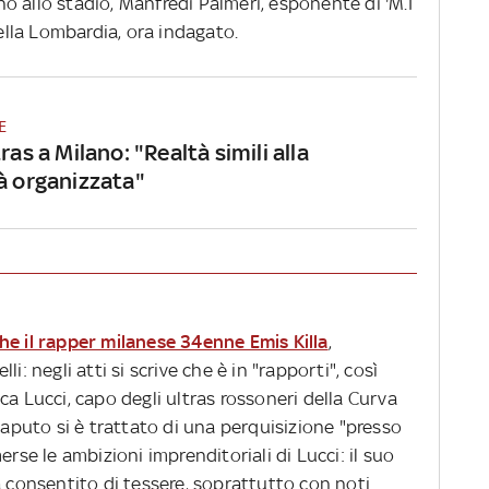
ino allo stadio, Manfredi Palmeri, esponente di 'M.I
della Lombardia, ora indagato.
E
tras a Milano: "Realtà simili alla
tà organizzata"
he il rapper milanese 34enne Emis Killa
,
i: negli atti si scrive che è in "rapporti", così
ca Lucci, capo degli ultras rossoneri della Curva
 saputo si è trattato di una perquisizione "presso
erse le ambizioni imprenditoriali di Lucci: il suo
a consentito di tessere, soprattutto con noti