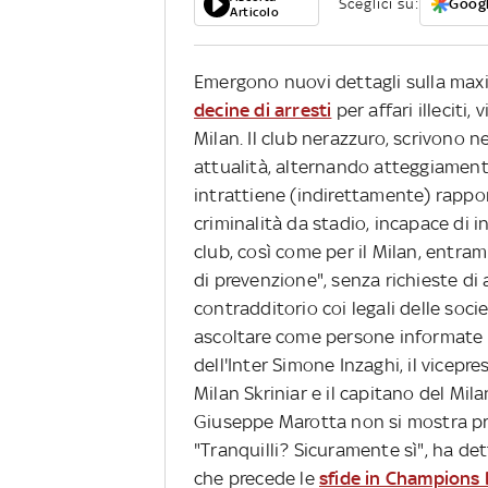
Sceglici su:
Googl
Articolo
Emergono nuovi dettagli sulla maxi 
decine di arresti
per affari illeciti, 
Milan. Il club nerazzuro, scrivono n
attualità, alternando atteggiamenti
intrattiene (indirettamente) rappor
criminalità da stadio, incapace di in
club, così come per il Milan, entr
di prevenzione", senza richieste di
contradditorio coi legali delle soc
ascoltare come persone informate su
dell'Inter Simone Inzaghi, il vicepr
Milan Skriniar e il capitano del Mila
Giuseppe Marotta non si mostra preo
"Tranquilli? Sicuramente sì", ha de
che precede le
sfide in Champions