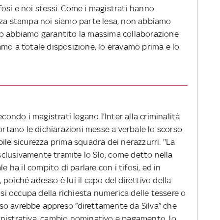
tifosi e noi stessi. Come i magistrati hanno
nza stampa noi siamo parte lesa, non abbiamo
po abbiamo garantito la massima collaborazione
amo a totale disposizione, lo eravamo prima e lo
econdo i magistrati legano l’Inter alla criminalità
portano le dichiarazioni messe a verbale lo scorso
ile sicurezza prima squadra dei nerazzurri. "La
esclusivamente tramite lo Slo, come detto nella
e ha il compito di parlare con i tifosi, ed in
poiché adesso è lui il capo del direttivo della
 si occupa della richiesta numerica delle tessere o
esso avrebbe appreso “direttamente da Silva” che
inistrativa, cambio nominativo e pagamento, lo