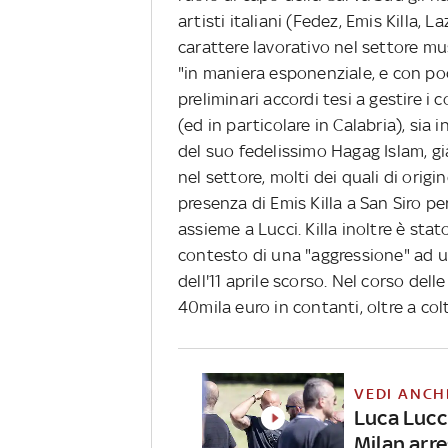
artisti italiani (Fedez, Emis Killa, 
carattere lavorativo nel settore mu
"in maniera esponenziale, e con poc
preliminari accordi tesi a gestire i c
(ed in particolare in Calabria), sia
del suo fedelissimo Hagag Islam, gi
nel settore, molti dei quali di origi
presenza di Emis Killa a San Siro pe
assieme a Lucci. Killa inoltre è sta
contesto di una "aggressione" ad u
dell'11 aprile scorso. Nel corso del
40mila euro in contanti, oltre a colt
VEDI ANCH
Luca Lucci
Milan arr