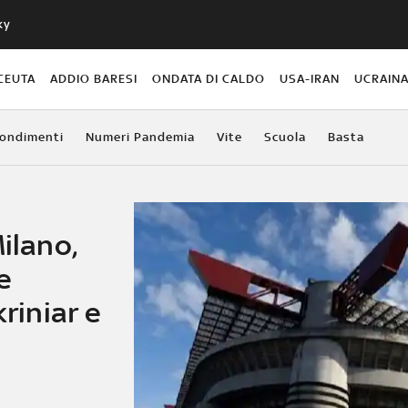
ky
CEUTA
ADDIO BARESI
ONDATA DI CALDO
USA-IRAN
UCRAIN
ondimenti
Numeri Pandemia
Vite
Scuola
Basta
ilano,
e
kriniar e