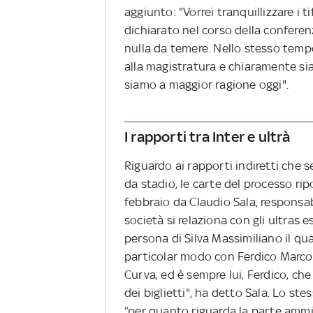
aggiunto: "Vorrei tranquillizzare i 
dichiarato nel corso della confere
nulla da temere. Nello stesso tem
alla magistratura e chiaramente si
siamo a maggior ragione oggi".
I rapporti tra Inter e ultrà
Riguardo ai rapporti indiretti che s
da stadio, le carte del processo ri
febbraio da Claudio Sala, responsab
società si relaziona con gli ultras 
persona di Silva Massimiliano il qual
particolar modo con Ferdico Marco, 
Curva, ed è sempre lui, Ferdico, che
dei biglietti", ha detto Sala. Lo st
“per quanto riguarda la parte amm