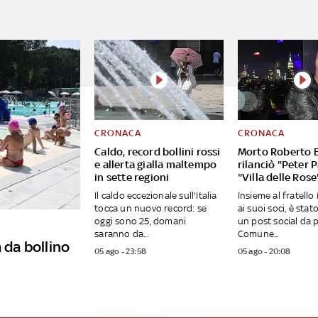
CRONACA
CRONACA
Caldo, record bollini rossi
Morto Roberto B
e allerta gialla maltempo
rilanciò "Peter 
in sette regioni
"Villa delle Rose
Il caldo eccezionale sull'Italia
Insieme al fratell
tocca un nuovo record: se
ai suoi soci, è stato
oggi sono 25, domani
un post social da 
saranno da...
Comune...
 da bollino
05 ago - 23:58
05 ago - 20:08