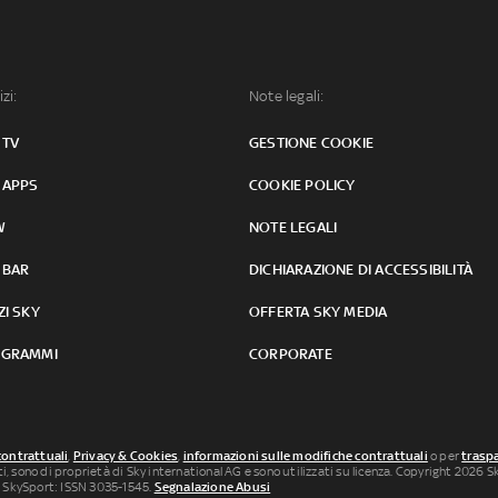
izi:
Note legali:
 TV
GESTIONE COOKIE
 APPS
COOKIE POLICY
W
NOTE LEGALI
 BAR
DICHIARAZIONE DI ACCESSIBILITÀ
ZI SKY
OFFERTA SKY MEDIA
GRAMMI
CORPORATE
contrattuali
,
Privacy & Cookies
,
informazioni sulle modifiche contrattuali
o per
traspa
uti, sono di proprietà di Sky international AG e sono utilizzati su licenza. Copyright 2026 Sky
 SkySport: ISSN 3035-1545.
Segnalazione Abusi