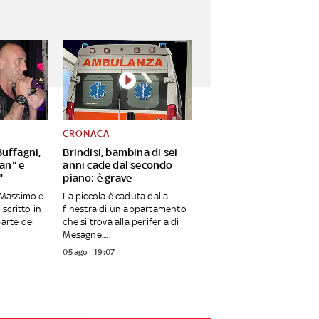
CRONACA
uffagni,
Brindisi, bambina di sei
Pan" e
anni cade dal secondo
"
piano: è grave
o Massimo e
La piccola è caduta dalla
 scritto in
finestra di un appartamento
parte del
che si trova alla periferia di
Mesagne....
05 ago - 19:07