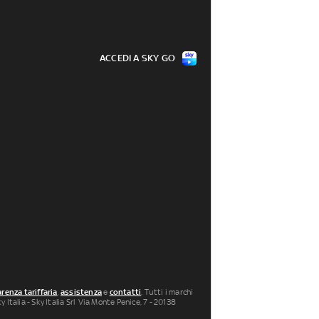
ACCEDI A SKY GO
renza tariffaria
,
assistenza
e
contatti
. Tutti i marchi
 Italia - Sky Italia Srl Via Monte Penice, 7 - 20138