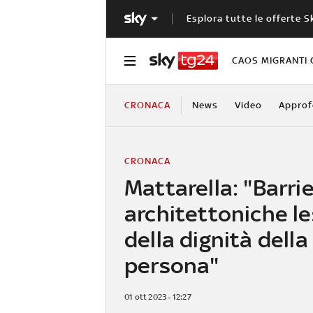
Esplora tutte le offerte S
CAOS MIGRANTI 
CRONACA
News
Video
Approf
CRONACA
Mattarella: "Barri
architettoniche le
della dignità della
persona"
01 ott 2023 - 12:27