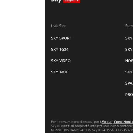
I siti Sky:
Serv
SKY SPORT
SKY
SKY TG24
SKY
SKY VIDEO
NO
SKY ARTE
SKY
SPA
PRO
Per il consumatore clicca qui per i
Moduli, Condizioni 
Sky e i diritti di proprietà intellettuale in essi conten
Milano P.IVA 04619241005. SkyTG24: ISSN 3035-1537 e