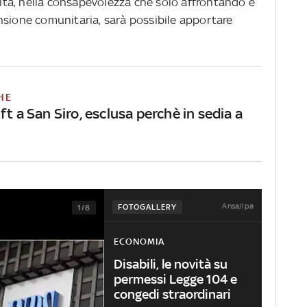
ilità, nella consapevolezza che solo affrontando e
nsione comunitaria, sarà possibile apportare
HE
ft a San Siro, esclusa perchè in sedia a
Ansa/Ipa
FOTOGALLERY
1/8
ECONOMIA
Disabili, le novità su
permessi Legge 104 e
congedi straordinari