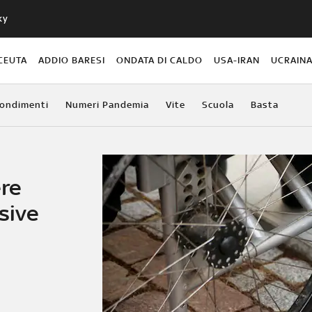
ky
CEUTA
ADDIO BARESI
ONDATA DI CALDO
USA-IRAN
UCRAIN
ondimenti
Numeri Pandemia
Vite
Scuola
Basta
ere
sive