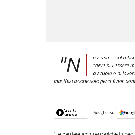
"N
essuno" - sottoline
"deve più essere m
a scuola o al lavor
manifestazione solo perché non sono
Ascolta
Sceglici su:
Googl
Articolo
"Le barriere architettoniche impedis