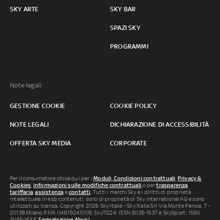
SKY ARTE
SKY BAR
SPAZI SKY
PROGRAMMI
Note legali:
GESTIONE COOKIE
COOKIE POLICY
NOTE LEGALI
DICHIARAZIONE DI ACCESSIBILITÀ
OFFERTA SKY MEDIA
CORPORATE
Per il consumatore clicca qui per i
Moduli, Condizioni contrattuali
,
Privacy &
Cookies
,
informazioni sulle modifiche contrattuali
o per
trasparenza
tariffaria
,
assistenza
e
contatti
. Tutti i marchi Sky e i diritti di proprietà
intellettuale in essi contenuti, sono di proprietà di Sky international AG e sono
utilizzati su licenza. Copyright 2026 Sky Italia - Sky Italia Srl Via Monte Penice, 7 -
20138 Milano P.IVA 04619241005. SkyTG24: ISSN 3035-1537 e SkySport: ISSN
3035-1545.
Segnalazione Abusi