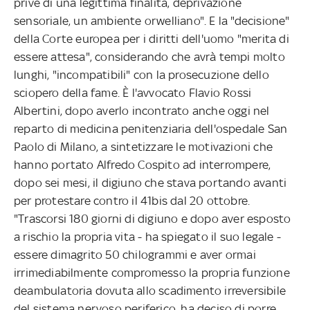
prive di una legittima finalità, deprivazione
sensoriale, un ambiente orwelliano". E la "decisione"
della Corte europea per i diritti dell'uomo "merita di
essere attesa", considerando che avrà tempi molto
lunghi, "incompatibili" con la prosecuzione dello
sciopero della fame. È l'avvocato Flavio Rossi
Albertini, dopo averlo incontrato anche oggi nel
reparto di medicina penitenziaria dell'ospedale San
Paolo di Milano, a sintetizzare le motivazioni che
hanno portato Alfredo Cospito ad interrompere,
dopo sei mesi, il digiuno che stava portando avanti
per protestare contro il 41bis dal 20 ottobre.
"Trascorsi 180 giorni di digiuno e dopo aver esposto
a rischio la propria vita - ha spiegato il suo legale -
essere dimagrito 50 chilogrammi e aver ormai
irrimediabilmente compromesso la propria funzione
deambulatoria dovuta allo scadimento irreversibile
del sistema nervoso periferico, ha deciso di porre