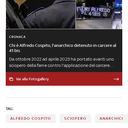
CRONACA
Chi è Alfredo Cospito, l'anarchico detenuto in carcere al
41 bis
Da ottobre 2022 ad aprile 2023 ha portato avanti uno
sciopero della fame contro l'applicazione del carcere
duro nei suoi confronti. È stato condannato per aver
gambizzato nel 2012 l'ad di Ansaldo Nucleare, Roberto
Vai alla Fotogallery
Adinolfi, e per aver piazzato due ordigni esplosivi fuori da
una caserma di Cuneo nel 2006. I suoi legali ritengono
che non ci siano le condizioni per tenerlo in cella con il
regime del carcere duro e dell'ergastolo ostativo
TAG:
ALFREDO COSPITO
SCIOPERO
ANARCHICI