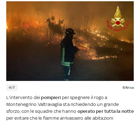
4/7
©Ansa
L'intervento dei
pompieri
per spegnere il rogo a
Montenegrino Valtravaglia sta richiedendo un grande
sforzo, con le squadre che hanno
operato per tutta la notte
per evitare che le fiamme arrivassero alle abitazioni