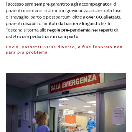
l’accesso sarà
sempre garantito agli accompagnatori
di
pazienti minorenni e donne in gravidanza anche nella fase
di
travaglio
, parto e postpartum, oltre
a over 80
,
allettati
,
pazienti
disabili
o
limitati da barriere linguistiche
. In
Toscana si torna alle
regole pre-pandemia nei reparti di
ostetricia
e
pediatria e in sala parto
Covid, Bassetti: virus diverso, a fine febbraio non
sarà più problema