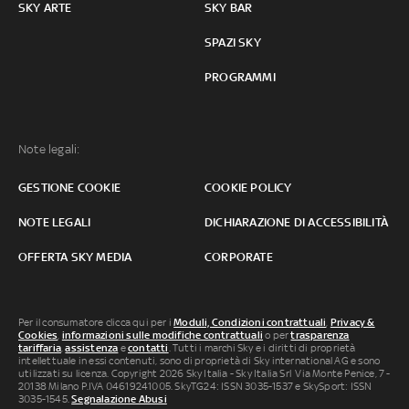
SKY ARTE
SKY BAR
SPAZI SKY
PROGRAMMI
Note legali:
GESTIONE COOKIE
COOKIE POLICY
NOTE LEGALI
DICHIARAZIONE DI ACCESSIBILITÀ
OFFERTA SKY MEDIA
CORPORATE
Per il consumatore clicca qui per i
Moduli, Condizioni contrattuali
,
Privacy &
Cookies
,
informazioni sulle modifiche contrattuali
o per
trasparenza
tariffaria
,
assistenza
e
contatti
. Tutti i marchi Sky e i diritti di proprietà
intellettuale in essi contenuti, sono di proprietà di Sky international AG e sono
utilizzati su licenza. Copyright 2026 Sky Italia - Sky Italia Srl Via Monte Penice, 7 -
20138 Milano P.IVA 04619241005. SkyTG24: ISSN 3035-1537 e SkySport: ISSN
3035-1545.
Segnalazione Abusi