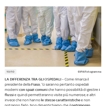
10/10
©IPA/Fotogramma
LA DIFFERENZA TRA GLI OSPEDALI –
Come rimarca il
presidente della
Fiaso
, “ci saranno pertanto ospedali
moderni
con spazi comuni
che hanno possibilità di gestire
i
flussi
e quindi permetteranno visite più numerose, e altri
invece che non hanno
le stesse caratteristiche
e non
potranno farlo. Non dimentichiamo che il
patrimonio