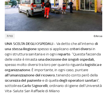
7/10
©Ansa
UNA SCELTA DEGLI OSPEDALI -
Va detto che all’interno
di
una stessa Regione
spesso si applicano
criteri diversi
in
ogni struttura sanitaria e in ogni
reparto
. “Questa faccenda
delle visite è rimasta
una decisione dei singoli ospedali,
spesso molto diversi tra loro per quanto riguarda
logistica e
organizzazione
. È importante, in ogni caso, puntare
all’umanizzazione del ricovero
, tenendo conto però della
sicurezza del paziente
e di quella
degli operatori sanitari
”,
sottolinea
Carlo Signorelli
, ordinario di Igiene dell’Università
Vita- Salute San Raffaele di Milano