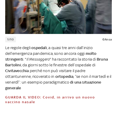
1/10
©Ansa
Le regole degli
ospedali
, a quasi tre anni dall’inizio
dell’emergenza pandemica, sono ancora oggi
molto
stringenti
. "
Il Messaggero
" ha raccontato la storia di
Bruna
Bartolini
, da giorni sotto le finestre dell’ospedale di
Civitavecchia
perché non può visitare il padre
ottantunenne, ricoverato in
ortopedia
, “se non il martedì e il
venerdì”: un esempio paradigmatico
di una situazione
generale
GUARDA IL VIDEO: Covid, in arrivo un nuovo
vaccino nasale