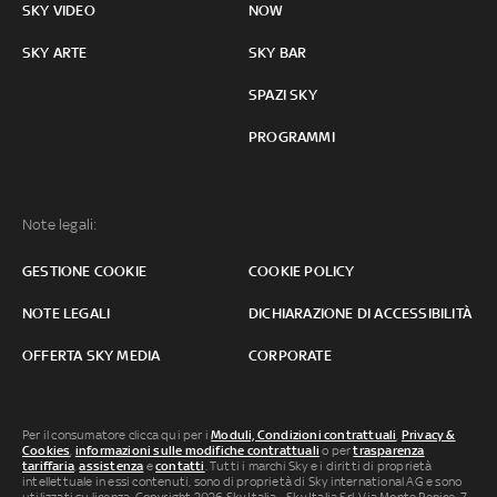
SKY VIDEO
NOW
SKY ARTE
SKY BAR
SPAZI SKY
PROGRAMMI
Note legali:
GESTIONE COOKIE
COOKIE POLICY
NOTE LEGALI
DICHIARAZIONE DI ACCESSIBILITÀ
OFFERTA SKY MEDIA
CORPORATE
Per il consumatore clicca qui per i
Moduli, Condizioni contrattuali
,
Privacy &
Cookies
,
informazioni sulle modifiche contrattuali
o per
trasparenza
tariffaria
,
assistenza
e
contatti
. Tutti i marchi Sky e i diritti di proprietà
intellettuale in essi contenuti, sono di proprietà di Sky international AG e sono
utilizzati su licenza. Copyright 2026 Sky Italia - Sky Italia Srl Via Monte Penice, 7 -