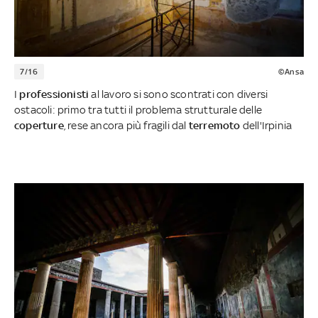
7/16
©Ansa
I
professionisti
al lavoro si sono scontrati con diversi
ostacoli: primo tra tutti il problema strutturale delle
coperture
, rese ancora più fragili dal
terremoto
dell'Irpinia