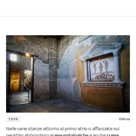
13/16
©Ansa
Nelle varie stanze attorno al primo atrio o affacciate sul
peristilio abbondano
scene mitologiche
e anche
scene