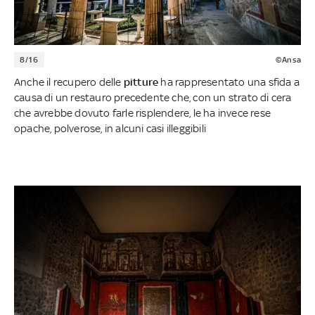
8/16
©Ansa
Anche il recupero delle
pitture
ha rappresentato una sfida a
causa di un restauro precedente che, con un strato di cera
che avrebbe dovuto farle risplendere, le ha invece rese
opache, polverose, in alcuni casi illeggibili