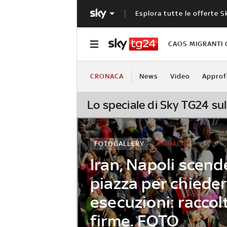
Esplora tutte le offerte S
CAOS MIGRANTI 
CRONACA
News
Video
Approf
Lo speciale di Sky TG24 sul
FOTOGALLERY
CRONACA
Iran, Napoli scend
piazza per chieder
esecuzioni: raccol
firme. FOTO