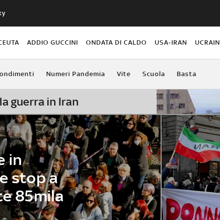
ky
CEUTA
ADDIO GUCCINI
ONDATA DI CALDO
USA-IRAN
UCRAI
ondimenti
Numeri Pandemia
Vite
Scuola
Basta
la guerra in Iran
e in
e stop a
te 85mila