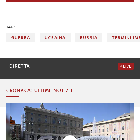
e la Protezione civile stanno pianificando altre soluzioni
alloggiative da mettere a disposizione
TAG:
GUERRA
UCRAINA
RUSSIA
TERMINI IM
DIRETTA
LIVE
CRONACA: ULTIME NOTIZIE