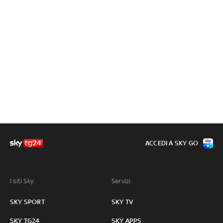
ACCEDI A SKY GO
I siti Sky:
Servizi:
SKY SPORT
SKY TV
SKY TG24
SKY APPS