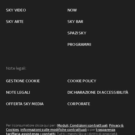
SKY VIDEO
NOW
SKY ARTE
SKY BAR
SPAZI SKY
PROGRAMMI
Note legali:
GESTIONE COOKIE
COOKIE POLICY
NOTE LEGALI
DICHIARAZIONE DI ACCESSIBILITÀ
OFFERTA SKY MEDIA
CORPORATE
Per il consumatore clicca qui per i
Moduli, Condizioni contrattuali
,
Privacy &
Cookies
,
informazioni sulle modifiche contrattuali
o per
trasparenza
tariffaria
,
assistenza
e
contatti
. Tutti i marchi Sky e i diritti di proprietà