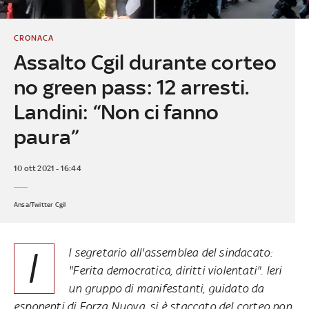
CRONACA
Assalto Cgil durante corteo
no green pass: 12 arresti.
Landini: “Non ci fanno
paura”
10 ott 2021 - 16:44
Ansa/Twitter Cgil
I
l segretario all'assemblea del sindacato:
"Ferita democratica, diritti violentati". Ieri
un gruppo di manifestanti, guidato da
esponenti di Forza Nuova, si è staccato del corteo non