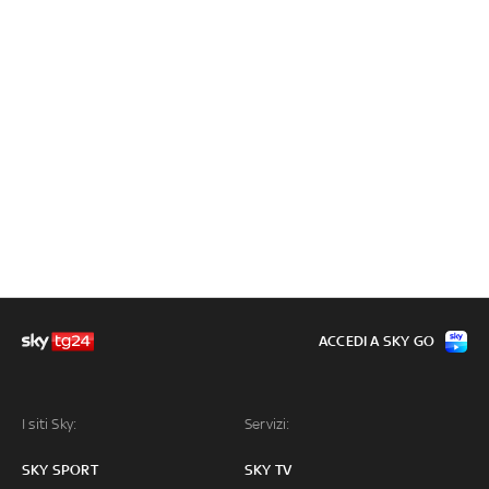
ACCEDI A SKY GO
I siti Sky:
Servizi:
SKY SPORT
SKY TV