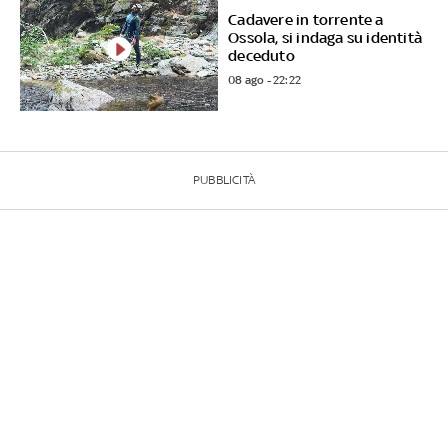
Cadavere in torrente a
Ossola, si indaga su identità
deceduto
08 ago - 22:22
PUBBLICITÀ