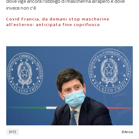
dove vige ancora l'obbligo di mascherina all'apero e dove
invece non c'è
Covid Francia, da domani stop mascherine
all'esterno: anticipata fine coprifuoco
3/12
©Ansa