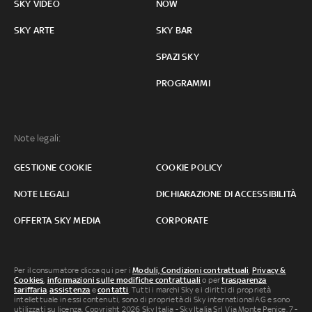
SKY VIDEO
NOW
SKY ARTE
SKY BAR
SPAZI SKY
PROGRAMMI
Note legali:
GESTIONE COOKIE
COOKIE POLICY
NOTE LEGALI
DICHIARAZIONE DI ACCESSIBILITÀ
OFFERTA SKY MEDIA
CORPORATE
Per il consumatore clicca qui per i
Moduli, Condizioni contrattuali
,
Privacy &
Cookies
,
informazioni sulle modifiche contrattuali
o per
trasparenza
tariffaria
,
assistenza
e
contatti
. Tutti i marchi Sky e i diritti di proprietà
intellettuale in essi contenuti, sono di proprietà di Sky international AG e sono
utilizzati su licenza. Copyright 2026 Sky Italia - Sky Italia Srl Via Monte Penice, 7 -