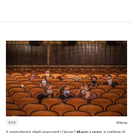
7/12
©Ansa
Il presidente degli esercenti (Anec)
Mario Lorini
, a parlare di